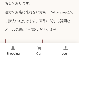
ちしております。
遠方でお店に来れない方も、Online Shopにて
ご購入いただけます。商品に関する質問な
ど、お気軽にご相談くださいませ。
Real Shop
Online Shop
Shopping
Cart
Login
実
オ
店
ン
舗
ラ
イ
ン
シ
ョ
ッ
プ