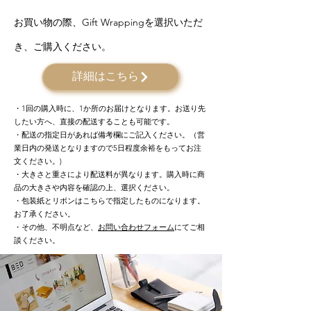
お買い物の際、Gift Wrappingを選択いただ
き、ご購入ください。
詳細はこちら
・1回の購入時に、1か所のお届けとなります。​お送り先
したい方へ、直接の配送することも可能です。
・配送の指定日があれば備考欄にご記入ください。（営
業日内の発送となりますので5日程度余裕をもってお注
文ください。)
・大きさと重さにより配送料が異なります。購入時に商
品の大きさや内容を確認の上、選択ください。
​・包装紙とリボンはこちらで指定したものになります。
お了承ください。
・その他、不明点など、
お問い合わせフォーム
にてご相
談ください。