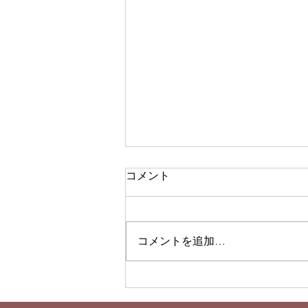
コメント
コメントを追加…
【冬期休暇のお知らせ】
12/27（金）～1/6（月）