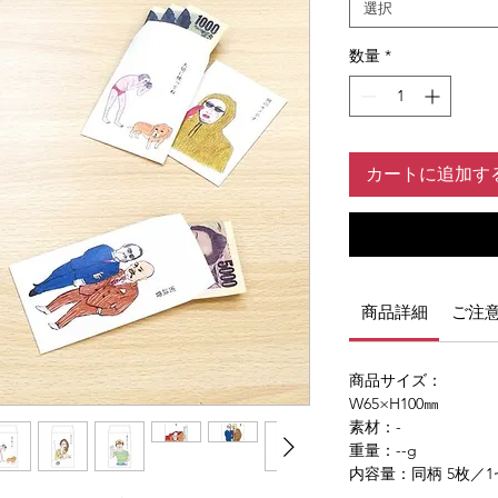
選択
数量
*
カートに追加す
商品詳細
ご注
商品サイズ：
W65×H100㎜
素材：-
重量：--g
内容量：同柄 5枚／