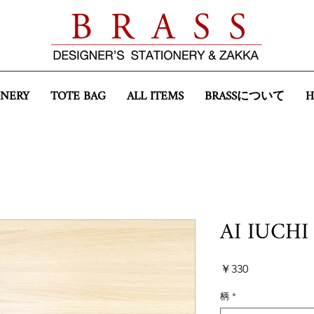
ONERY
TOTE BAG
ALL ITEMS
BRASSについて
AI IUC
価
￥330
格
柄
*