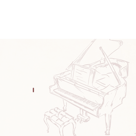
E BAG
OTHER
そ
の
他