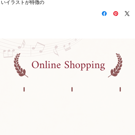
しいイラストが特徴の
Online Shopping
R
STATIONERY
T-SHIRT
TOT
文
T
ト
具
シ
ー
雑
ャ
ト
貨
ツ
バ
ッ
グ