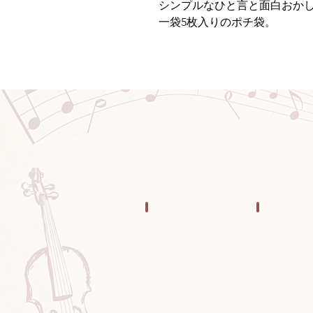
シンプルなひと言と面白おか
一袋5枚入りのポチ袋。
ALL
LETHE
す
革
べ
小
て
物
の
商
品