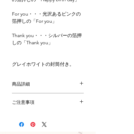
For you・・・光沢あるピンクの
箔押しの「For you」
Thank you・・・シルバーの箔押
しの「Thank you」
グレイホワイトの封筒付き。
商品詳細
商品サイズ：W115×H160×D2 mm
ご注意事項
素材：カード / 紙・封筒 / クラフト紙
重量：16g
※ご覧いただいているディスプレイの
設定によって、若干お色が異なる場合
がございます、予めご了承ください。
※商品への質問、お色の確認をご希望