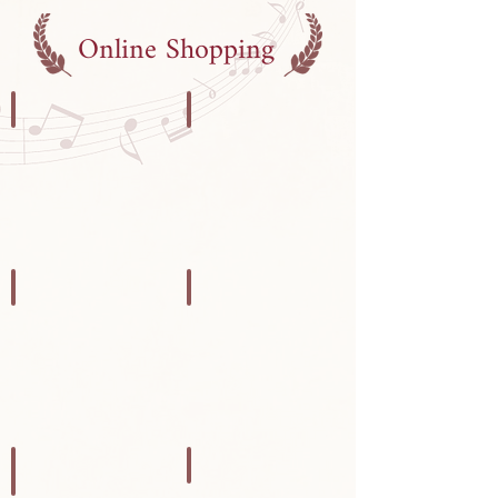
のお客様はお問合せ下さい。
Online Shopping
ALL
LETHER
す
革
べ
小
て
物
の
商
品
STATIONERY
T-SHIRT
文
T
具
シ
雑
ャ
貨
ツ